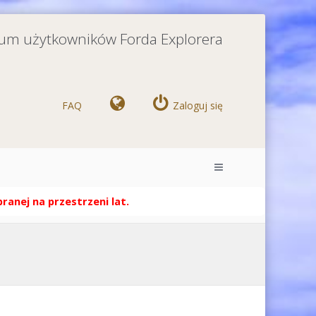
orum użytkowników Forda Explorera
FAQ
Zaloguj się
anej na przestrzeni lat.