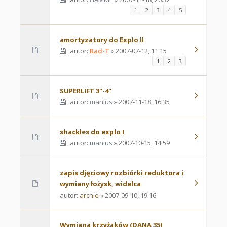
1
2
3
4
5
amortyzatory do Explo II
autor:
Rad-T
» 2007-07-12, 11:15
1
2
3
SUPERLIFT 3"-4"
autor:
manius
» 2007-11-18, 16:35
shackles do explo I
autor:
manius
» 2007-10-15, 14:59
zapis djęciowy rozbiórki reduktora i
wymiany łożysk, widelca
autor:
archie
» 2007-09-10, 19:16
Wymiana krzyżaków (DANA 35)