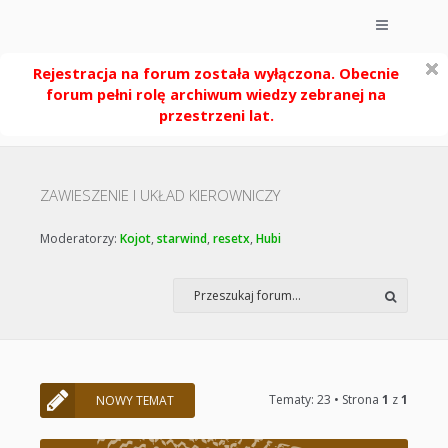
Rejestracja na forum została wyłączona. Obecnie
forum pełni rolę archiwum wiedzy zebranej na
przestrzeni lat.
ZAWIESZENIE I UKŁAD KIEROWNICZY
Moderatorzy:
Kojot
,
starwind
,
resetx
,
Hubi
Tematy: 23 • Strona
1
z
1
NOWY TEMAT