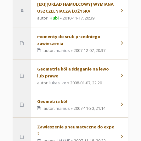
[EXI][UKŁAD HAMULCOWY] WYMIANA
USZCZELNIACZA ŁOŻYSKA
autor:
Hubi
» 2010-11-17, 20:39
momenty do srub przedniego
zawieszenia
autor:
manius
» 2007-12-07, 20:37
Geometria kół a ściąganie na lewo
lub prawo
autor:
lukas_ko
» 2008-01-07, 22:20
Geometria kół
autor:
manius
» 2007-11-30, 21:14
Zawieszenie pneumatyczne do expo
2
autor:
HAMME
» 2007-11-18, 20:32