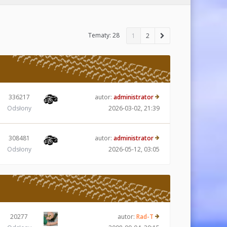
Tematy: 28
1
2
336217
autor:
administrator
Odsłony
2026-03-02, 21:39
308481
autor:
administrator
Odsłony
2026-05-12, 03:05
20277
autor:
Rad-T