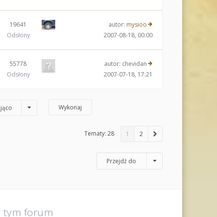
19641
autor:
mysioo
Odsłony
2007-08-18, 00:00
55778
autor:
chevidan
Odsłony
2007-07-18, 17:21
jąco
Tematy: 28
1
2
Przejdź do
a tym forum