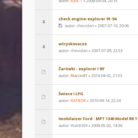
autor:
Rad-T
» 2008-09-04, 20:15
check engine-explorer 91-94
autor:
chevidan
» 2007-07-10, 20:06
wtryskiwacze
autor:
chevidan
» 2007-07-09, 22:53
Żarówki - explorer I 93'
autor:
Marcin81
» 2014-04-02, 21:53
Świece i LPG
autor:
RAFBOR
» 2010-09-14, 22:24
Imobilaizer Ford - MPT 1340 Model RK 
autor:
Waldi369
» 2008-05-02, 14:36