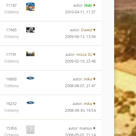
71187
autor:
Hubi
Odsłony
2010-04-11, 11:37
17665
autor:
Dawid
Odsłony
2009-06-13, 13:06
17791
autor:
misza SG
Odsłony
2009-02-10, 22:48
16893
autor:
mika
Odsłony
2008-08-07, 21:47
18232
autor:
mika
Odsłony
2008-06-30, 16:54
15956
autor:
manius
Odsłony
2008-05-02, 21:14