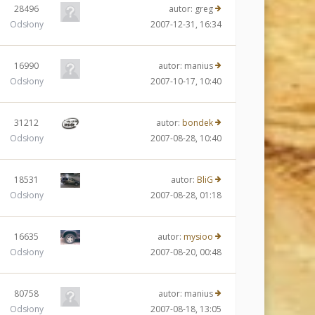
28496
autor:
greg
Odsłony
2007-12-31, 16:34
16990
autor:
manius
Odsłony
2007-10-17, 10:40
31212
autor:
bondek
Odsłony
2007-08-28, 10:40
18531
autor:
BliG
Odsłony
2007-08-28, 01:18
16635
autor:
mysioo
Odsłony
2007-08-20, 00:48
80758
autor:
manius
Odsłony
2007-08-18, 13:05