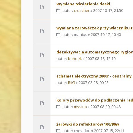
Wymiana oświetlenia deski
autor:
cruscher
» 2007-10-17, 21:50
wymiana zaroweczek przy wlaczniku
autor:
manius
» 2007-10-17, 10:40
dezaktywacja automatycznego ryglow
autor:
bondek
» 2007-08-18, 12:10
schamat elektryczny 2000r - centralny
autor:
BliG
» 2007-08-28, 00:23
Kolory przewodów do podłączenia rad
autor:
mysioo
» 2007-08-20, 00:48
żarówki do reflektorów 100/90w
autor:
chevidan
» 2007-07-15, 22:11