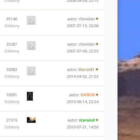
Odsłony
2008-09-04, 20:15
35146
autor:
chevidan
Odsłony
2007-07-10, 20:06
35387
autor:
chevidan
Odsłony
2007-07-09, 22:53
30083
autor:
Marcin81
Odsłony
2014-04-02, 21:53
18091
autor:
RAFBOR
Odsłony
2010-09-14, 22:24
27319
autor:
starwind
Odsłony
2010-07-21, 14:56