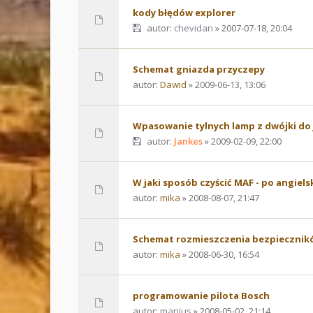
kody błędów explorer
autor:
chevidan
» 2007-07-18, 20:04
Schemat gniazda przyczepy
autor:
Dawid
» 2009-06-13, 13:06
Wpasowanie tylnych lamp z dwójki do 
autor:
Jankes
» 2009-02-09, 22:00
W jaki sposób czyścić MAF - po angiels
autor:
mika
» 2008-08-07, 21:47
Schemat rozmieszczenia bezpiecznik
autor:
mika
» 2008-06-30, 16:54
programowanie pilota Bosch
autor:
manius
» 2008-05-02, 21:14