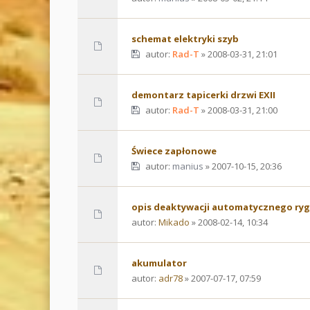
schemat elektryki szyb
autor:
Rad-T
» 2008-03-31, 21:01
demontarz tapicerki drzwi EXII
autor:
Rad-T
» 2008-03-31, 21:00
Świece zapłonowe
autor:
manius
» 2007-10-15, 20:36
opis deaktywacji automatycznego ry
autor:
Mikado
» 2008-02-14, 10:34
akumulator
autor:
adr78
» 2007-07-17, 07:59