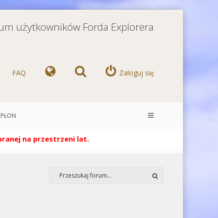
orum użytkowników Forda Explorera
FAQ
Zaloguj się
ZAPŁON
anej na przestrzeni lat.