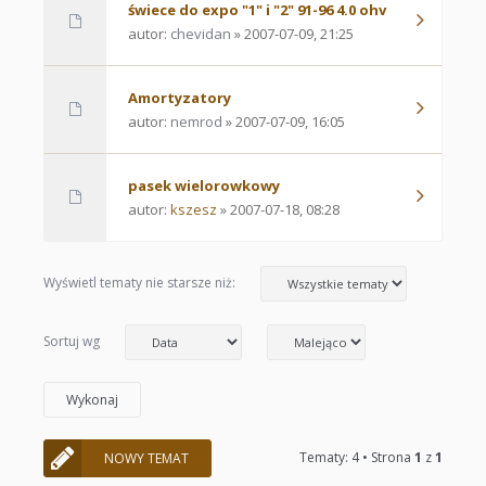
świece do expo "1" i "2" 91-96 4.0 ohv
autor:
chevidan
» 2007-07-09, 21:25
Amortyzatory
autor:
nemrod
» 2007-07-09, 16:05
pasek wielorowkowy
autor:
kszesz
» 2007-07-18, 08:28
Wyświetl tematy nie starsze niż:
Sortuj wg
Tematy: 4 • Strona
1
z
1
NOWY TEMAT