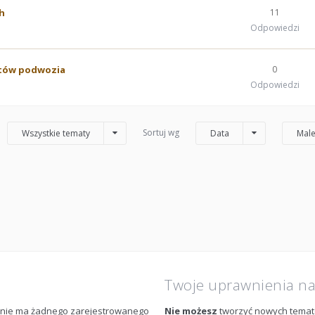
h
11
Odpowiedzi
ntów podwozia
0
Odpowiedzi
Sortuj wg
Wszystkie tematy
Data
Male
Twoje uprawnienia n
m nie ma żadnego zarejestrowanego
Nie możesz
tworzyć nowych tema