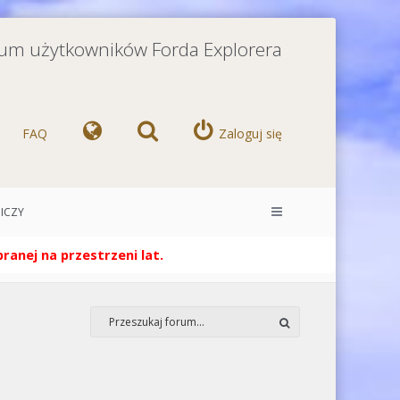
orum użytkowników Forda Explorera
FAQ
Zaloguj się
ICZY
anej na przestrzeni lat.