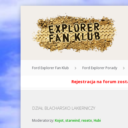
Ford Explorer Fan Klub
Ford Explorer Porady
Rejestracja na forum zosta
DZIAŁ BLACHARSKO LAKIERNICZY
Moderatorzy:
Kojot
,
starwind
,
resetx
,
Hubi