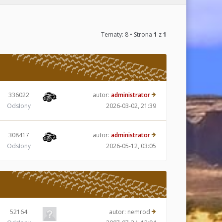
Tematy: 8 • Strona
1
z
1
336022
autor:
administrator
Odsłony
2026-03-02, 21:39
308417
autor:
administrator
Odsłony
2026-05-12, 03:05
52164
autor:
nemrod