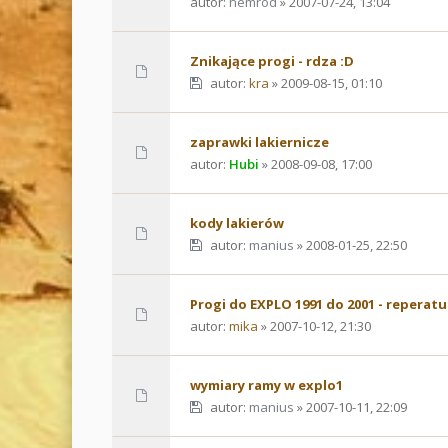
autor:
nemrod
» 2007-07-24, 13:04
Znikające progi - rdza :D
autor:
kra
» 2009-08-15, 01:10
zaprawki lakiernicze
autor:
Hubi
» 2008-09-08, 17:00
kody lakierów
autor:
manius
» 2008-01-25, 22:50
Progi do EXPLO 1991 do 2001 - reperatu
autor:
mika
» 2007-10-12, 21:30
wymiary ramy w explo1
autor:
manius
» 2007-10-11, 22:09