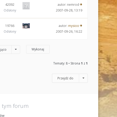
42092
autor:
nemrod
Odsłony
2007-09-28, 13:19
19766
autor:
mysioo
Odsłony
2007-09-26, 16:22
jąco
Tematy: 8 • Strona
1
z
1
Przejdź do
a tym forum
tów