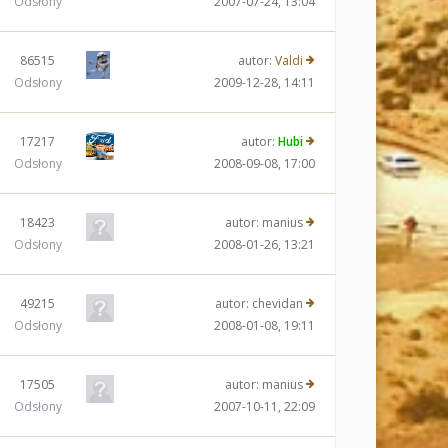
Odsłony
2007-07-24, 13:04
86515
autor:
Valdi
Odsłony
2009-12-28, 14:11
17217
autor:
Hubi
Odsłony
2008-09-08, 17:00
18423
autor:
manius
Odsłony
2008-01-26, 13:21
49215
autor:
chevidan
Odsłony
2008-01-08, 19:11
17505
autor:
manius
Odsłony
2007-10-11, 22:09