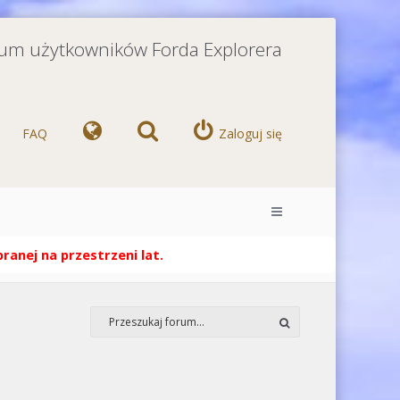
orum użytkowników Forda Explorera
FAQ
Zaloguj się
anej na przestrzeni lat.