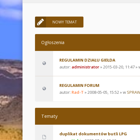
NOWY TEMAT
Ogłoszenia
REGULAMIN DZIAŁU GIEŁDA
autor:
administrator
» 2015-03-20, 11:47 »
REGULAMIN FORUM
autor:
Rad-T
» 2008-05-05, 15:52 » w
SPRAW
Tematy
duplikat dokumentów butli LPG