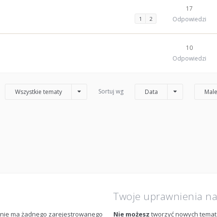
17
1
2
Odpowiedzi
10
Odpowiedzi
Sortuj wg
Wszystkie tematy
Data
Male
Twoje uprawnienia n
m nie ma żadnego zarejestrowanego
Nie możesz
tworzyć nowych tema