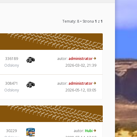
Tematy: 8 • Strona
1
z
1
336189
autor:
administrator
Odsłony
2026-03-02, 21:39
308471
autor:
administrator
Odsłony
2026-05-12, 03:05
30229
autor:
Hubi