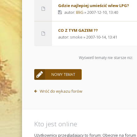
Gdzie najlepiej umieścić wlew LPG?
autor:
BliG
» 2007-12-10, 13:40
CO Z TYM GAZEM ??
autor:
smoke
» 2007-10-14, 13:41
Wyświetl tematy nie starsze niż:
NOWY TEMAT
Wróć do wykazu forów
Kto jest online
Użytkownicy przeglądający to forum: Obecnie na foru