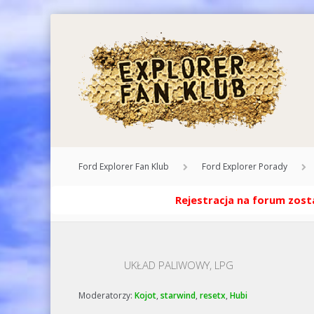
Ford Explorer Fan Klub
Ford Explorer Porady
Rejestracja na forum zosta
UKŁAD PALIWOWY, LPG
Moderatorzy:
Kojot
,
starwind
,
resetx
,
Hubi