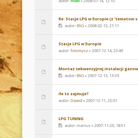
autor:
Hubi
» 2008-07-14, 12:10
Re: Stacje LPG w Europie (z 'tematow s
autor:
BliG
» 2008-02-13, 21:11
Stacje LPG w Europie
autor:
fotomysz
» 2007-12-14, 23:49
Montaz sekwencyjnej instalacji gazowe
autor:
BliG
» 2007-12-13, 13:59
ile to zajmuje?
autor:
Dawid
» 2007-12-11, 23:01
LPG TUNING
autor:
manius
» 2007-11-20, 18:51