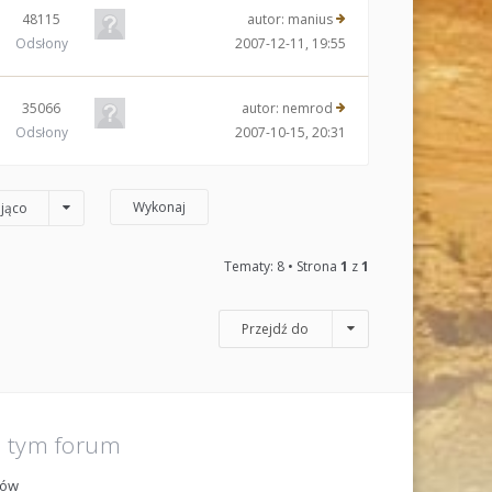
48115
autor:
manius
Odsłony
2007-12-11, 19:55
35066
autor:
nemrod
Odsłony
2007-10-15, 20:31
jąco
Tematy: 8 • Strona
1
z
1
Przejdź do
a tym forum
tów