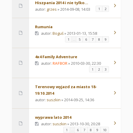
Hiszpania 2014 i nie tylko...
autor:
grzes
» 2014-09-08, 14:03
1
2
Rumunia
autor:
Boguś
» 2013-01-13, 15:58
1
…
5
6
7
8
9
4x4 Family Adventure
autor:
RAFBOR
» 2010-03-30, 22:30
1
2
3
Terenowy wyjazd za miasto 18-
19.10.2014
autor:
suszkin
» 2014-09-25, 14:36
wyprawa lato 2014
autor:
suszkin
» 2013-10-30, 20:28
1
…
6
7
8
9
10