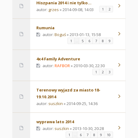
Hiszpania 2014 i nie tylko...
autor:
grzes
» 2014-09-08, 14:03
1
2
Rumunia
autor:
Boguś
» 2013-01-13, 15:58
1
…
5
6
7
8
9
4x4 Family Adventure
autor:
RAFBOR
» 2010-03-30, 22:30
1
2
3
Terenowy wyjazd za miasto 18-
19.10.2014
autor:
suszkin
» 2014-09-25, 14:36
wyprawa lato 2014
autor:
suszkin
» 2013-10-30, 20:28
1
…
6
7
8
9
10