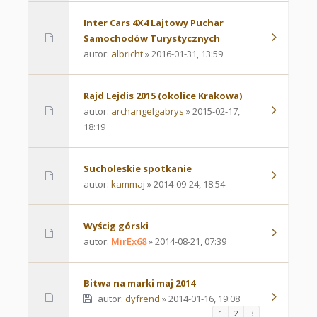
Inter Cars 4X4 Lajtowy Puchar
Samochodów Turystycznych
autor:
albricht
» 2016-01-31, 13:59
Rajd Lejdis 2015 (okolice Krakowa)
autor:
archangelgabrys
» 2015-02-17,
18:19
Sucholeskie spotkanie
autor:
kammaj
» 2014-09-24, 18:54
Wyścig górski
autor:
MirEx68
» 2014-08-21, 07:39
Bitwa na marki maj 2014
autor:
dyfrend
» 2014-01-16, 19:08
1
2
3