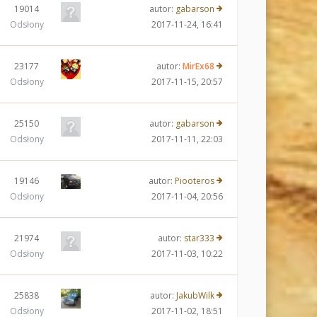
19014
autor:
gabarson
Odsłony
2017-11-24, 16:41
23177
autor:
MirEx68
Odsłony
2017-11-15, 20:57
25150
autor:
gabarson
Odsłony
2017-11-11, 22:03
19146
autor:
Piooteros
Odsłony
2017-11-04, 20:56
21974
autor:
star333
Odsłony
2017-11-03, 10:22
25838
autor:
JakubWilk
Odsłony
2017-11-02, 18:51