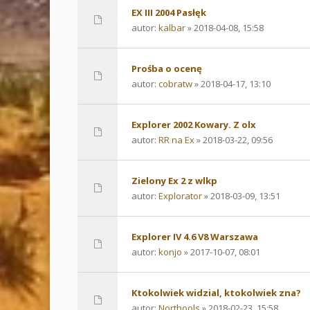
EX III 2004 Pasłęk
autor:
kalbar
» 2018-04-08, 15:58
Prośba o ocenę
autor:
cobratw
» 2018-04-17, 13:10
Explorer 2002 Kowary. Z olx
autor:
RR na Ex
» 2018-03-22, 09:56
Zielony Ex 2 z wlkp
autor:
Explorator
» 2018-03-09, 13:51
Explorer IV 4.6 V8 Warszawa
autor:
konjo
» 2017-10-07, 08:01
Ktokolwiek widzial, ktokolwiek zna?
autor:
Northools
» 2018-02-23, 15:58