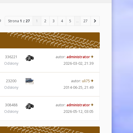
9
Strona
1
z
27
1
2
3
4
5
…
27
336221
autor:
administrator
Odsłony
2026-03-02, 21:39
23200
autor:
uli75
Odsłony
2014-06-25, 21:49
308488
autor:
administrator
Odsłony
2026-05-12, 03:05