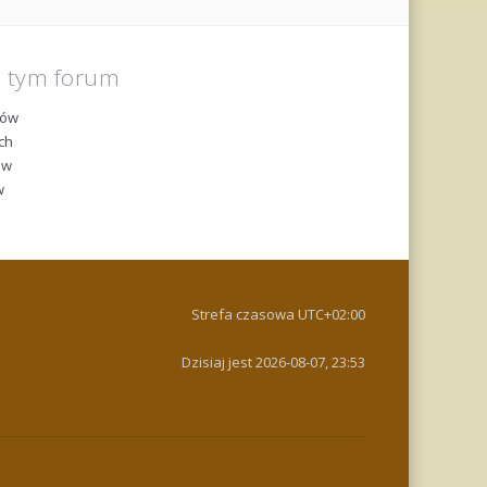
a tym forum
tów
ch
ów
w
Strefa czasowa
UTC+02:00
Dzisiaj jest 2026-08-07, 23:53