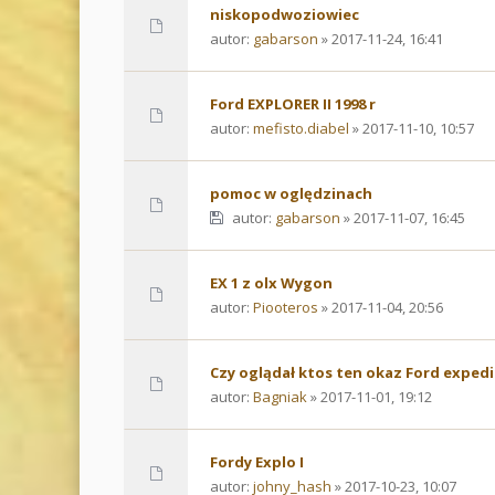
niskopodwoziowiec
autor:
gabarson
» 2017-11-24, 16:41
Ford EXPLORER II 1998 r
autor:
mefisto.diabel
» 2017-11-10, 10:57
pomoc w oględzinach
autor:
gabarson
» 2017-11-07, 16:45
EX 1 z olx Wygon
autor:
Piooteros
» 2017-11-04, 20:56
Czy oglądał ktos ten okaz Ford exped
autor:
Bagniak
» 2017-11-01, 19:12
Fordy Explo I
autor:
johny_hash
» 2017-10-23, 10:07