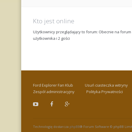
Kto jest online
Użytkownicy przeglądający to forum: Obecnie na foru
użytkownika i 2 gości
Ford Explorer Fan Klub
Usuń ciasteczka witryny
Zespół administracyjny
Polityka Prywatności
Technologię dostarcza
phpBB
® Forum Software © phpBB Limi