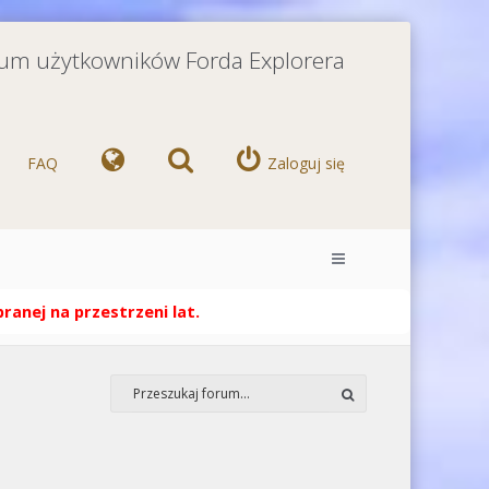
orum użytkowników Forda Explorera
FAQ
Zaloguj się
anej na przestrzeni lat.