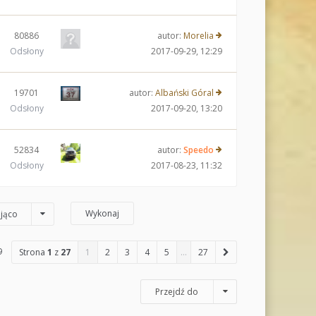
80886
autor:
Morelia
Odsłony
2017-09-29, 12:29
19701
autor:
Albański Góral
Odsłony
2017-09-20, 13:20
52834
autor:
Speedo
Odsłony
2017-08-23, 11:32
jąco
9
Strona
1
z
27
1
2
3
4
5
…
27
Przejdź do