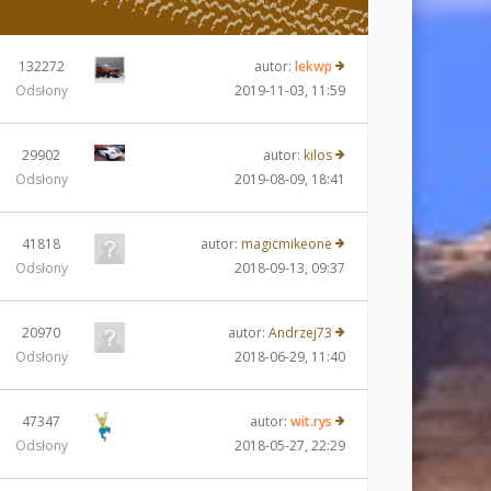
132272
autor:
lekwp
Odsłony
2019-11-03, 11:59
29902
autor:
kilos
Odsłony
2019-08-09, 18:41
41818
autor:
magicmikeone
Odsłony
2018-09-13, 09:37
20970
autor:
Andrzej73
Odsłony
2018-06-29, 11:40
47347
autor:
wit.rys
Odsłony
2018-05-27, 22:29