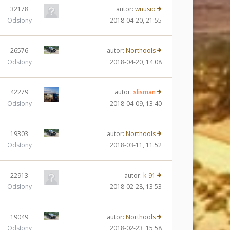
32178
autor:
wnusio
Odsłony
2018-04-20, 21:55
26576
autor:
Northools
Odsłony
2018-04-20, 14:08
42279
autor:
slisman
Odsłony
2018-04-09, 13:40
19303
autor:
Northools
Odsłony
2018-03-11, 11:52
22913
autor:
k-91
Odsłony
2018-02-28, 13:53
19049
autor:
Northools
Odsłony
2018-02-23, 15:58