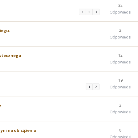
32
1
2
3
Odpowiedzi
iegu.
2
Odpowiedzi
wstecznego
12
Odpowiedzi
19
1
2
Odpowiedzi
w
2
Odpowiedzi
zyni na obicążeniu
8
Odpowiedzi