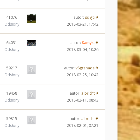
41076
autor:
sq9jti
Odsłony
2018-03-21, 17:42
64031
autor:
Kamyk.
Odsłony
2018-03-04, 10:26
59217
autor:
v8granada
Odsłony
2018-02-25, 10:42
19458
autor:
albricht
Odsłony
2018-02-11, 08:43
59815
autor:
albricht
Odsłony
2018-02-01, 07:21