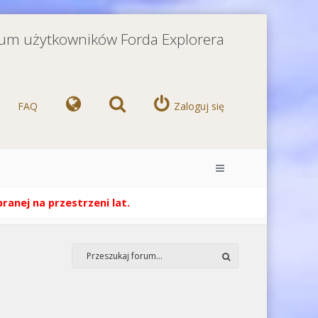
orum użytkowników Forda Explorera
FAQ
Zaloguj się
anej na przestrzeni lat.