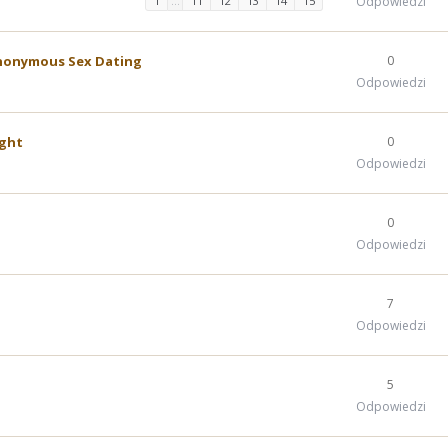
1
…
11
12
13
14
15
Odpowiedzi
Anonymous Sex Dating
0
Odpowiedzi
ight
0
Odpowiedzi
0
Odpowiedzi
7
Odpowiedzi
5
Odpowiedzi