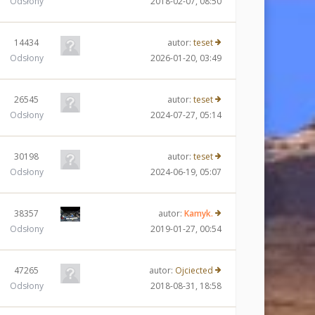
Odsłony
2018-02-07, 08:50
14434
autor:
teset
Odsłony
2026-01-20, 03:49
26545
autor:
teset
Odsłony
2024-07-27, 05:14
30198
autor:
teset
Odsłony
2024-06-19, 05:07
38357
autor:
Kamyk.
Odsłony
2019-01-27, 00:54
47265
autor:
Ojciected
Odsłony
2018-08-31, 18:58