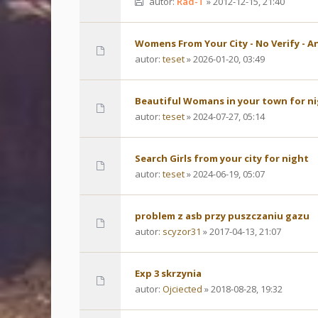
autor:
Rad-T
» 2012-12-15, 21:40
Womens From Your City - No Verify - 
autor:
teset
» 2026-01-20, 03:49
Beautiful Womans in your town for n
autor:
teset
» 2024-07-27, 05:14
Search Girls from your city for night
autor:
teset
» 2024-06-19, 05:07
problem z asb przy puszczaniu gazu
autor:
scyzor31
» 2017-04-13, 21:07
Exp 3 skrzynia
autor:
Ojciected
» 2018-08-28, 19:32