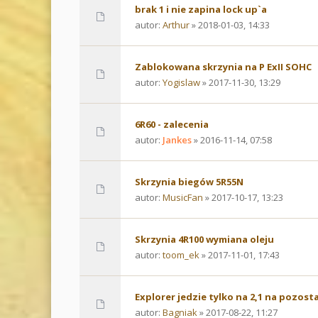
brak 1 i nie zapina lock up`a
autor:
Arthur
» 2018-01-03, 14:33
Zablokowana skrzynia na P ExII SOHC
autor:
Yogislaw
» 2017-11-30, 13:29
6R60 - zalecenia
autor:
Jankes
» 2016-11-14, 07:58
Skrzynia biegów 5R55N
autor:
MusicFan
» 2017-10-17, 13:23
Skrzynia 4R100 wymiana oleju
autor:
toom_ek
» 2017-11-01, 17:43
Explorer jedzie tylko na 2,1 na pozost
autor:
Bagniak
» 2017-08-22, 11:27