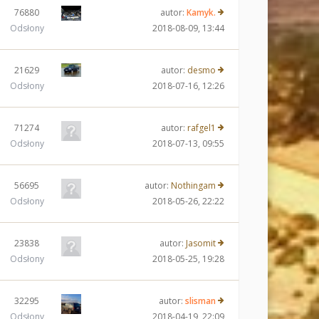
76880
autor:
Kamyk.
Odsłony
2018-08-09, 13:44
21629
autor:
desmo
Odsłony
2018-07-16, 12:26
71274
autor:
rafgel1
Odsłony
2018-07-13, 09:55
56695
autor:
Nothingam
Odsłony
2018-05-26, 22:22
23838
autor:
Jasomit
Odsłony
2018-05-25, 19:28
32295
autor:
slisman
Odsłony
2018-04-19, 22:09