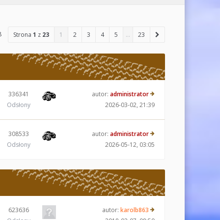
8
Strona
1
z
23
1
2
3
4
5
…
23
336341
autor:
administrator
Odsłony
2026-03-02, 21:39
308533
autor:
administrator
Odsłony
2026-05-12, 03:05
623636
autor:
karolb863