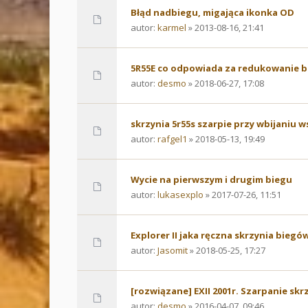
Błąd nadbiegu, migająca ikonka OD
autor:
karmel
» 2013-08-16, 21:41
5R55E co odpowiada za redukowanie b
autor:
desmo
» 2018-06-27, 17:08
skrzynia 5r55s szarpie przy wbijaniu 
autor:
rafgel1
» 2018-05-13, 19:49
Wycie na pierwszym i drugim biegu
autor:
lukasexplo
» 2017-07-26, 11:51
Explorer II jaka ręczna skrzynia biegó
autor:
Jasomit
» 2018-05-25, 17:27
[rozwiązane] EXII 2001r. Szarpanie skr
autor:
desmo
» 2016-04-07, 09:46