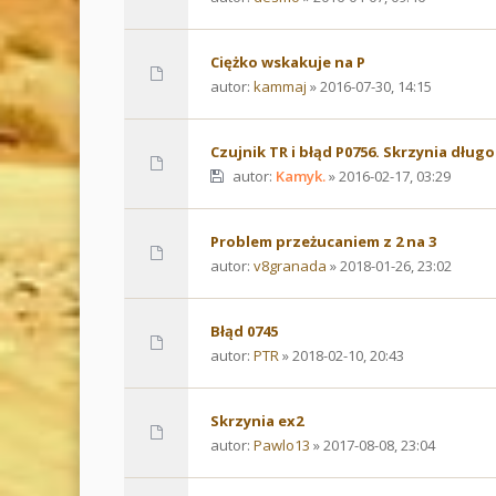
Ciężko wskakuje na P
autor:
kammaj
» 2016-07-30, 14:15
Czujnik TR i błąd P0756. Skrzynia dług
autor:
Kamyk.
» 2016-02-17, 03:29
Problem przeżucaniem z 2 na 3
autor:
v8granada
» 2018-01-26, 23:02
Błąd 0745
autor:
PTR
» 2018-02-10, 20:43
Skrzynia ex2
autor:
Pawlo13
» 2017-08-08, 23:04