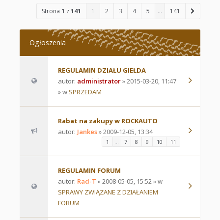
Strona
1
z
141
1
2
3
4
5
…
141
Ogłoszenia
REGULAMIN DZIAŁU GIEŁDA
autor:
administrator
» 2015-03-20, 11:47
» w
SPRZEDAM
Rabat na zakupy w ROCKAUTO
autor:
Jankes
» 2009-12-05, 13:34
1
…
7
8
9
10
11
REGULAMIN FORUM
autor:
Rad-T
» 2008-05-05, 15:52 » w
SPRAWY ZWIĄZANE Z DZIAŁANIEM
FORUM