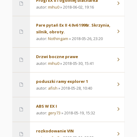
Progi EX II i ogólniej blacharka
autor:
mihu0
» 2018-06-02, 19:16
Pare pytań Ex II 4.0v6 1998r. Skrzynia,
silnik, obroty.
autor:
Nothingam
» 2018-05-26, 23:20
Drzwi boczne prawe
autor:
mihu0
» 2018-05-30, 15:41
poduszki ramy explorer 1
autor:
afish
» 2018-05-28, 10:40
ABS W EX I
autor:
gery73
» 2018-05-19, 15:32
rozkodowanie VIN