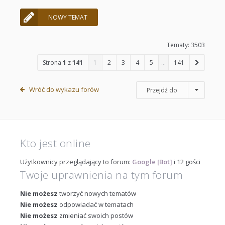
NOWY TEMAT
Tematy: 3503
Strona
1
z
141
1
2
3
4
5
…
141
Wróć do wykazu forów
Przejdź do
Kto jest online
Użytkownicy przeglądający to forum:
Google [Bot]
i 12 gości
Twoje uprawnienia na tym forum
Nie możesz
tworzyć nowych tematów
Nie możesz
odpowiadać w tematach
Nie możesz
zmieniać swoich postów