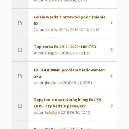
autor:
afish
» 2018-05-30, 20:40
Gdzie wsadzić przewód podciśnienia
EX I
autor:
dziad213
» 2018-07-14, 20:16
Tapicerka Ex 2 5.0L 2000r LIMITED
autor:
deeppl
» 2018-07-11, 21:22
EX III 4.0 2004r. problem z ładowaniem
aku
autor:
jkdzikus
» 2018-05-27, 20:51
Zapytanie o sprężąrkę klimy Ex2 '96
OHV - czy będzie pasować?
autor:
Luksky
» 2018-06-10, 12:10