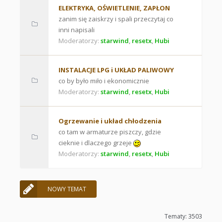
ELEKTRYKA, OŚWIETLENIE, ZAPŁON
zanim się zaiskrzy i spali przeczytaj co
inni napisali
Moderatorzy:
starwind
,
resetx
,
Hubi
INSTALACJE LPG i UKŁAD PALIWOWY
co by było miło i ekonomicznie
Moderatorzy:
starwind
,
resetx
,
Hubi
Ogrzewanie i układ chłodzenia
co tam w armaturze piszczy, gdzie
cieknie i dlaczego grzeje
Moderatorzy:
starwind
,
resetx
,
Hubi
NOWY TEMAT
Tematy: 3503