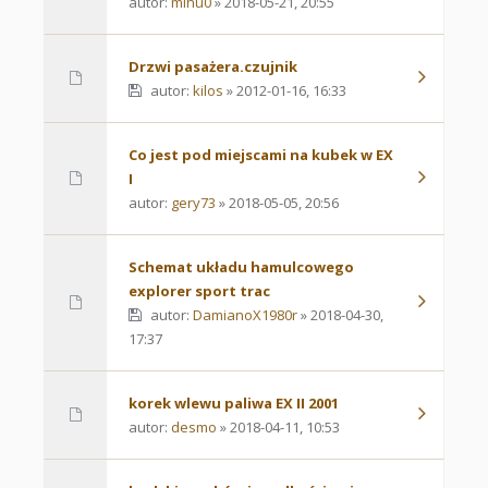
autor:
mihu0
» 2018-05-21, 20:55
Drzwi pasażera.czujnik
autor:
kilos
» 2012-01-16, 16:33
Co jest pod miejscami na kubek w EX
I
autor:
gery73
» 2018-05-05, 20:56
Schemat układu hamulcowego
explorer sport trac
autor:
DamianoX1980r
» 2018-04-30,
17:37
korek wlewu paliwa EX II 2001
autor:
desmo
» 2018-04-11, 10:53