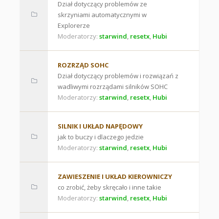
Dział dotyczący problemów ze
skrzyniami automatycznymi w
Explorerze
Moderatorzy:
starwind
,
resetx
,
Hubi
ROZRZĄD SOHC
Dział dotyczący problemów i rozwiązań z
wadliwymi rozrządami silników SOHC
Moderatorzy:
starwind
,
resetx
,
Hubi
SILNIK I UKŁAD NAPĘDOWY
jak to buczy i dlaczego jedzie
Moderatorzy:
starwind
,
resetx
,
Hubi
ZAWIESZENIE I UKŁAD KIEROWNICZY
co zrobić, żeby skręcało i inne takie
Moderatorzy:
starwind
,
resetx
,
Hubi