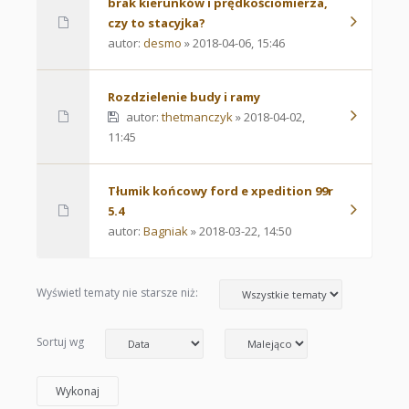
brak kierunków i prędkościomierza,
czy to stacyjka?
autor:
desmo
» 2018-04-06, 15:46
Rozdzielenie budy i ramy
autor:
thetmanczyk
» 2018-04-02,
11:45
Tłumik końcowy ford e xpedition 99r
5.4
autor:
Bagniak
» 2018-03-22, 14:50
Wyświetl tematy nie starsze niż:
Sortuj wg