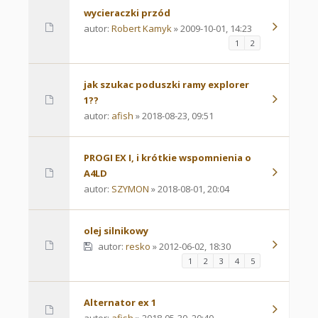
wycieraczki przód
autor:
Robert Kamyk
» 2009-10-01, 14:23
1
2
jak szukac poduszki ramy explorer
1??
autor:
afish
» 2018-08-23, 09:51
PROGI EX I, i krótkie wspomnienia o
A4LD
autor:
SZYMON
» 2018-08-01, 20:04
olej silnikowy
autor:
resko
» 2012-06-02, 18:30
1
2
3
4
5
Alternator ex 1