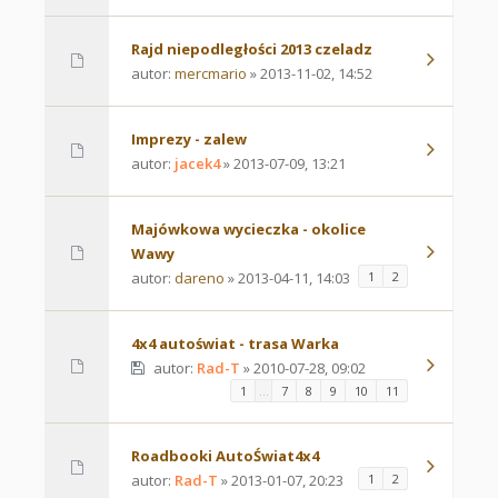
Rajd niepodległości 2013 czeladz
autor:
mercmario
» 2013-11-02, 14:52
Imprezy - zalew
autor:
jacek4
» 2013-07-09, 13:21
Majówkowa wycieczka - okolice
Wawy
autor:
dareno
» 2013-04-11, 14:03
1
2
4x4 autoświat - trasa Warka
autor:
Rad-T
» 2010-07-28, 09:02
1
…
7
8
9
10
11
Roadbooki AutoŚwiat4x4
autor:
Rad-T
» 2013-01-07, 20:23
1
2