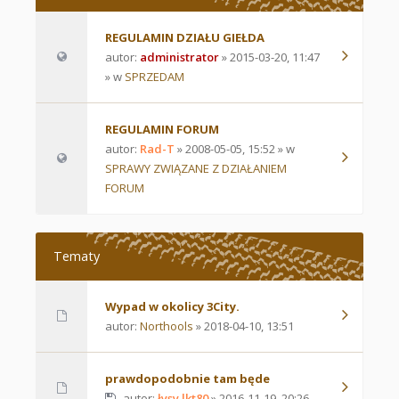
REGULAMIN DZIAŁU GIEŁDA
autor:
administrator
» 2015-03-20, 11:47
» w
SPRZEDAM
REGULAMIN FORUM
autor:
Rad-T
» 2008-05-05, 15:52 » w
SPRAWY ZWIĄZANE Z DZIAŁANIEM
FORUM
Tematy
Wypad w okolicy 3City.
autor:
Northools
» 2018-04-10, 13:51
prawdopodobnie tam będe
autor:
łysy lkt80
» 2016-11-19, 20:26