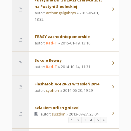
Pustynna Burza 20-21 czerwca 2015
na Pustyni Siedleckiej
autor:
archangelgabrys
» 2015-05-01,
18:32
TRASY zachodniopomorskie
autor:
Rad-T
» 2015-01-19, 13:16
Sokole Rewiry
autor:
Rad-T
» 2014-10-14, 11:31
FlashMob 4x4 20-21 wrzesień 2014
autor:
cypherr
» 2014-06-23, 19:29
szlakiem orlich gniazd
autor:
suszkin
» 2013-07-27, 23:04
1
2
3
4
5
6