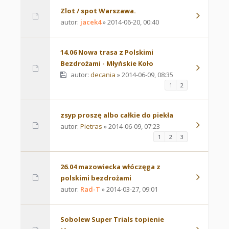
Zlot / spot Warszawa.
autor:
jacek4
» 2014-06-20, 00:40
14.06 Nowa trasa z Polskimi
Bezdrożami - Młyńskie Koło
autor:
decania
» 2014-06-09, 08:35
1
2
zsyp proszę albo całkie do piekła
autor:
Pietras
» 2014-06-09, 07:23
1
2
3
26.04 mazowiecka włóczęga z
polskimi bezdrożami
autor:
Rad-T
» 2014-03-27, 09:01
Sobolew Super Trials topienie