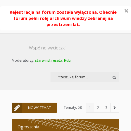
Rejestracja na forum została wyłączona. Obecnie
forum pełni rolę archiwum wiedzy zebranej na
przestrzeni lat.
Wspólne wycieczki
Moderatorzy:
starwind
,
resetx
,
Hubi
Tematy: 58
NOWY TEMAT
1
2
3
Ogłoszenia