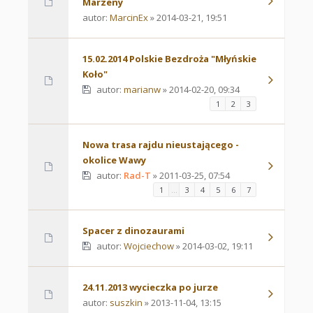
Marzeny
autor:
MarcinEx
» 2014-03-21, 19:51
15.02.2014 Polskie Bezdroża "Młyńskie
Koło"
autor:
marianw
» 2014-02-20, 09:34
1
2
3
Nowa trasa rajdu nieustającego -
okolice Wawy
autor:
Rad-T
» 2011-03-25, 07:54
1
…
3
4
5
6
7
Spacer z dinozaurami
autor:
Wojciechow
» 2014-03-02, 19:11
24.11.2013 wycieczka po jurze
autor:
suszkin
» 2013-11-04, 13:15