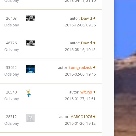
Odsłony
2018-04-11, 21:10
26403
autor:
Dawid
Odsłony
2016-12-06, 09:36
46776
autor:
Dawid
Odsłony
2016-08-16, 10:45
33952
autor:
tomgrodzisk
Odsłony
2016-02-06, 19:46
20540
autor:
wit.rys
Odsłony
2016-01-27, 12:51
28312
autor:
MARCO1976
Odsłony
2016-01-26, 19:12