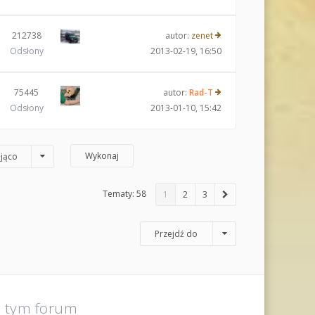
212738
autor:
zenet
Odsłony
2013-02-19, 16:50
75445
autor:
Rad-T
Odsłony
2013-01-10, 15:42
jąco
Tematy: 58
1
2
3
Przejdź do
a tym forum