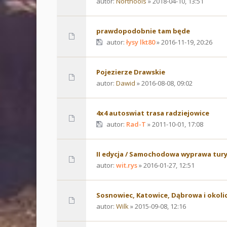
autor:
Northools
» 2018-04-10, 13:51
prawdopodobnie tam będe
autor:
łysy lkt80
» 2016-11-19, 20:26
Pojezierze Drawskie
autor:
Dawid
» 2016-08-08, 09:02
4x4 autoswiat trasa radziejowice
autor:
Rad-T
» 2011-10-01, 17:08
II edycja / Samochodowa wyprawa tury
autor:
wit.rys
» 2016-01-27, 12:51
Sosnowiec, Katowice, Dąbrowa i okoli
autor:
Wilk
» 2015-09-08, 12:16