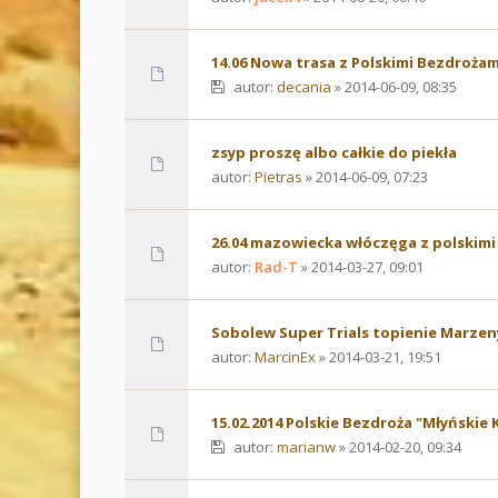
14.06 Nowa trasa z Polskimi Bezdrożam
autor:
decania
» 2014-06-09, 08:35
zsyp proszę albo całkie do piekła
autor:
Pietras
» 2014-06-09, 07:23
26.04 mazowiecka włóczęga z polskim
autor:
Rad-T
» 2014-03-27, 09:01
Sobolew Super Trials topienie Marzen
autor:
MarcinEx
» 2014-03-21, 19:51
15.02.2014 Polskie Bezdroża "Młyńskie 
autor:
marianw
» 2014-02-20, 09:34