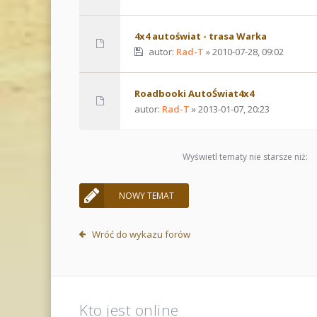
4x4 autoświat - trasa Warka
autor:
Rad-T
» 2010-07-28, 09:02
Roadbooki AutoŚwiat4x4
autor:
Rad-T
» 2013-01-07, 20:23
Wyświetl tematy nie starsze niż:
NOWY TEMAT
Wróć do wykazu forów
Kto jest online