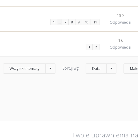
159
1
…
7
8
9
10
11
Odpowiedzi
18
1
2
Odpowiedzi
Sortuj wg
Wszystkie tematy
Data
Male
Twoje uprawnienia n