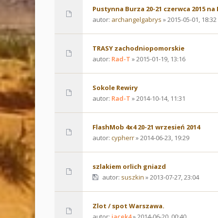
Pustynna Burza 20-21 czerwca 2015 na 
autor:
archangelgabrys
» 2015-05-01, 18:32
TRASY zachodniopomorskie
autor:
Rad-T
» 2015-01-19, 13:16
Sokole Rewiry
autor:
Rad-T
» 2014-10-14, 11:31
FlashMob 4x4 20-21 wrzesień 2014
autor:
cypherr
» 2014-06-23, 19:29
szlakiem orlich gniazd
autor:
suszkin
» 2013-07-27, 23:04
Zlot / spot Warszawa.
autor:
jacek4
» 2014-06-20, 00:40