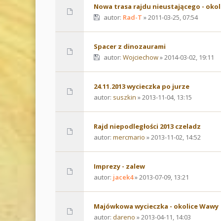
Nowa trasa rajdu nieustającego - oko
autor:
Rad-T
» 2011-03-25, 07:54
Spacer z dinozaurami
autor:
Wojciechow
» 2014-03-02, 19:11
24.11.2013 wycieczka po jurze
autor:
suszkin
» 2013-11-04, 13:15
Rajd niepodległości 2013 czeladz
autor:
mercmario
» 2013-11-02, 14:52
Imprezy - zalew
autor:
jacek4
» 2013-07-09, 13:21
Majówkowa wycieczka - okolice Wawy
autor:
dareno
» 2013-04-11, 14:03