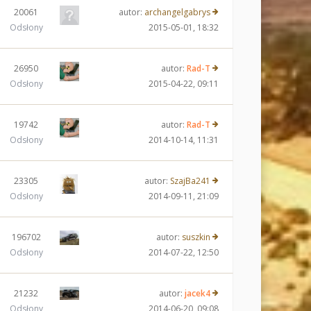
20061
autor:
archangelgabrys
Odsłony
2015-05-01, 18:32
26950
autor:
Rad-T
Odsłony
2015-04-22, 09:11
19742
autor:
Rad-T
Odsłony
2014-10-14, 11:31
23305
autor:
SzajBa241
Odsłony
2014-09-11, 21:09
196702
autor:
suszkin
Odsłony
2014-07-22, 12:50
21232
autor:
jacek4
Odsłony
2014-06-20, 09:08