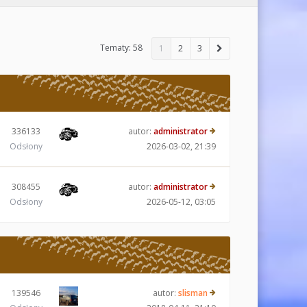
Tematy: 58
1
2
3
336133
autor:
administrator
Odsłony
2026-03-02, 21:39
308455
autor:
administrator
Odsłony
2026-05-12, 03:05
139546
autor:
slisman