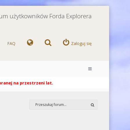
orum użytkowników Forda Explorera
FAQ
Zaloguj się
anej na przestrzeni lat.