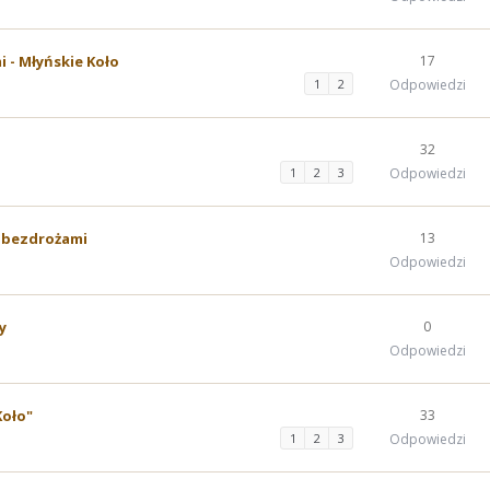
i - Młyńskie Koło
17
1
2
Odpowiedzi
32
1
2
3
Odpowiedzi
i bezdrożami
13
Odpowiedzi
y
0
Odpowiedzi
Koło"
33
1
2
3
Odpowiedzi