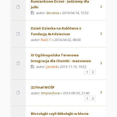
Rumiankowe Drzwi - Jedziemy dla
Julki
autor:
decania
» 2014-04-14, 12:52
Dzień Dziecka na Kuklówce z
fundacją 4x4 dzieciom
autor:
Rad-T
» 2014-04-02, 08:43
XI Ogólnopolska Terenowa
Integracja dla Choinki - mazowsze
autor:
jacek4
» 2013-11-13, 19:52
1
2
22 Finał WOŚP
autor:
Wojciechow
» 2013-09-30, 21:40
1
2
Błotołajki czyli Mikołajki w błocie