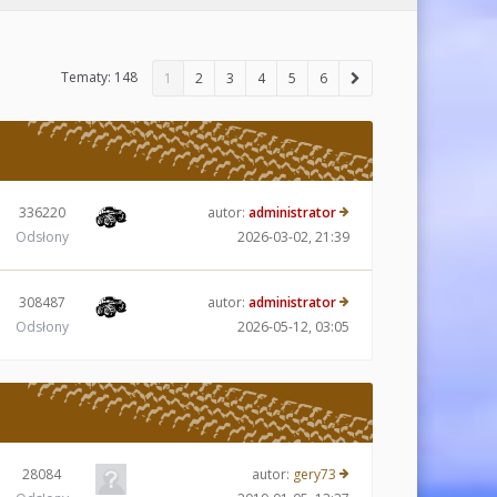
Tematy: 148
1
2
3
4
5
6
336220
autor:
administrator
Odsłony
2026-03-02, 21:39
308487
autor:
administrator
Odsłony
2026-05-12, 03:05
28084
autor:
gery73