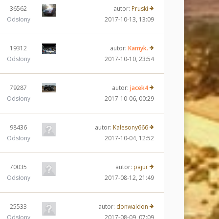
36562
autor:
Pruski
Odsłony
2017-10-13, 13:09
19312
autor:
Kamyk.
Odsłony
2017-10-10, 23:54
79287
autor:
jacek4
Odsłony
2017-10-06, 00:29
98436
autor:
Kalesony666
Odsłony
2017-10-04, 12:52
70035
autor:
pajur
Odsłony
2017-08-12, 21:49
25533
autor:
donwaldon
Odsłony
2017-08-09, 07:09