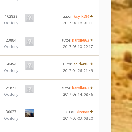
102828
autor:
łysy lkt80
Odsłony
2017-07-16, 01:11
23884
autor:
karolb863
Odsłony
2017-05-10, 22:17
50494
autor:
golden86
Odsłony
2017-04-26, 21:49
21873
autor:
karolb863
Odsłony
2017-03-14, 08:46
30023
autor:
slisman
Odsłony
2017-03-03, 08:20