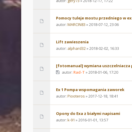
autor:
gery73
» 2018-12-17, 17:22
Pomocy tuleje mostu przedniego w ex
autor:
MARCIN83
» 2018-07-12, 23:06
Lift zawieszenia
autor:
alphard32
» 2018-02-02, 16:33
[fotomanual] wymiana uszczelniacza 
autor:
Rad-T
» 2018-01-06, 17:20
Ex 1 Pompa wspomagania zaworek
autor:
Piooteros
» 2017-12-18, 18:41
Opony do Exa z białymi napisami
autor:
k-91
» 2016-01-01, 13:57