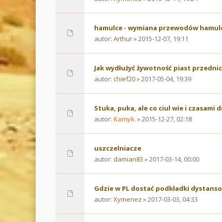
hamulce - wymiana przewodów hamu
autor:
Arthur
» 2015-12-07, 19:11
Jak wydłużyć żywotność piast przednic
autor:
chief20
» 2017-05-04, 19:39
Stuka, puka, ale co ciul wie i czasami 
autor:
Kamyk.
» 2015-12-27, 02:18
uszczelniacze
autor:
damian83
» 2017-03-14, 00:00
Gdzie w PL dostać podkładki dystanso
autor:
Xymenez
» 2017-03-03, 04:33