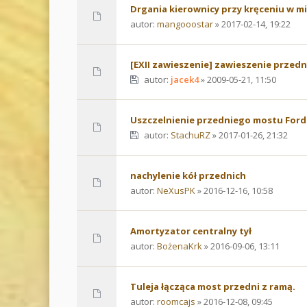
Drgania kierownicy przy kręceniu w mi
autor:
mangooostar
» 2017-02-14, 19:22
[EXII zawieszenie] zawieszenie przedn
autor:
jacek4
» 2009-05-21, 11:50
Uszczelnienie przedniego mostu Ford E
autor:
StachuRZ
» 2017-01-26, 21:32
nachylenie kół przednich
autor:
NeXusPK
» 2016-12-16, 10:58
Amortyzator centralny tył
autor:
BożenaKrk
» 2016-09-06, 13:11
Tuleja łącząca most przedni z ramą.
autor:
roomcajs
» 2016-12-08, 09:45