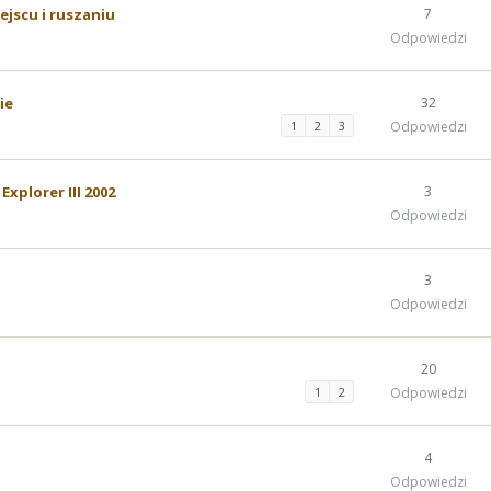
ejscu i ruszaniu
7
Odpowiedzi
ie
32
1
2
3
Odpowiedzi
xplorer III 2002
3
Odpowiedzi
3
Odpowiedzi
20
1
2
Odpowiedzi
4
Odpowiedzi