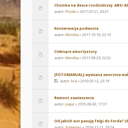
Choinka na desce rozdzielczej: ABS/ A
autor:
Pruski
» 2017-07-21, 20:31
Konserwacja podwozia
autor:
Morelia
» 2017-10-10, 22:10
Cieknące amortyztory
autor:
Morelia
» 2017-09-29, 22:52
[FOTOMANUAL]:wymiana sworznia wah
autor:
kra
» 2010-03-12, 23:19
Remont zawieszenia
autor:
pajur
» 2015-06-02, 17:37
Od jakich aut pasują felgi do Forda? (5
autor:
Xymenez
» 2016-12-11, 19:24