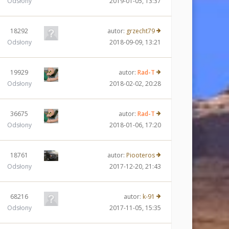
Odsłony
2019-01-05, 13:37
18292
autor:
grzecht79
Odsłony
2018-09-09, 13:21
19929
autor:
Rad-T
Odsłony
2018-02-02, 20:28
36675
autor:
Rad-T
Odsłony
2018-01-06, 17:20
18761
autor:
Piooteros
Odsłony
2017-12-20, 21:43
68216
autor:
k-91
Odsłony
2017-11-05, 15:35