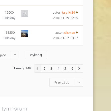
19000
autor:
łysy lkt80
Odsłony
2016-11-29, 22:55
138250
autor:
slisman
Odsłony
2016-11-02, 13:07
jąco
Tematy: 148
1
2
3
4
5
6
Przejdź do
a tym forum