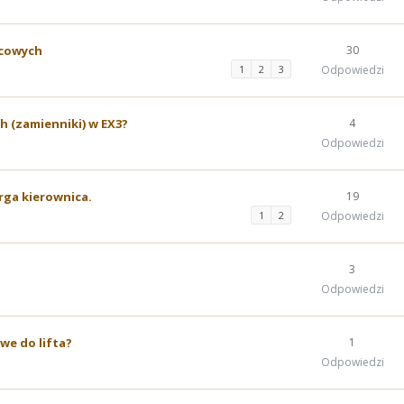
lcowych
30
1
2
3
Odpowiedzi
h (zamienniki) w EX3?
4
Odpowiedzi
drga kierownica.
19
1
2
Odpowiedzi
3
Odpowiedzi
we do lifta?
1
Odpowiedzi