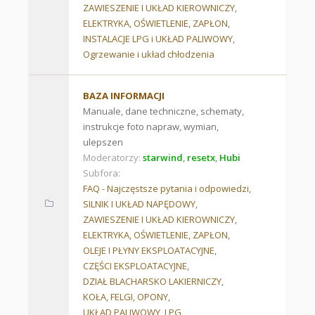
ZAWIESZENIE I UKŁAD KIEROWNICZY
,
ELEKTRYKA, OŚWIETLENIE, ZAPŁON
,
INSTALACJE LPG i UKŁAD PALIWOWY
,
Ogrzewanie i układ chłodzenia
BAZA INFORMACJI
Manuale, dane techniczne, schematy,
instrukcje foto napraw, wymian,
ulepszen
Moderatorzy:
starwind
,
resetx
,
Hubi
Subfora:
FAQ - Najczęstsze pytania i odpowiedzi
,
SILNIK I UKŁAD NAPĘDOWY
,
ZAWIESZENIE I UKŁAD KIEROWNICZY
,
ELEKTRYKA, OŚWIETLENIE, ZAPŁON
,
OLEJE I PŁYNY EKSPLOATACYJNE
,
CZĘŚCI EKSPLOATACYJNE
,
DZIAŁ BLACHARSKO LAKIERNICZY
,
KOŁA, FELGI, OPONY
,
UKŁAD PALIWOWY, LPG