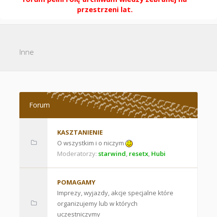
przestrzeni lat.
Inne
Forum
KASZTANIENIE
O wszystkim i o niczym
Moderatorzy:
starwind
,
resetx
,
Hubi
POMAGAMY
Imprezy, wyjazdy, akcje specjalne które
organizujemy lub w których
uczestniczymy