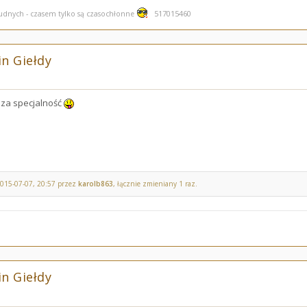
517015460
rudnych - czasem tylko są czasochłonne
n Giełdy
za specjalność
2015-07-07, 20:57 przez
karolb863
, łącznie zmieniany 1 raz.
n Giełdy