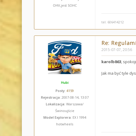
OHV,jest SOHC
tel. 606414212
Re: Regulami
2015-07-07, 20:56
karolb863
, spokoj
Jak ma być tyle dys
Hubi
Posty:
4159
Rejestracja:
2007-08-14, 13:07
Lokalizacja:
Warszawa/
Świnoujście
Model Explorera:
EX I 1994
hotwheels