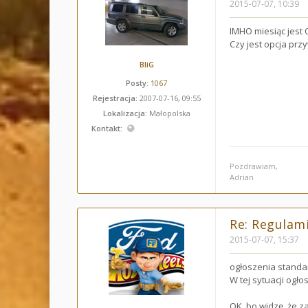
2015-07-07, 10:39
IMHO miesiąc jest 
Czy jest opcja prz
BliG
Posty:
1067
Rejestracja:
2007-07-16, 09:55
Lokalizacja:
Małopolska
Kontakt:
Pozdrawiam,
Adrian
Re: Regulami
2015-07-07, 15:37
ogłoszenia standar
W tej sytuacji ogło
OK, bo widzę, że 