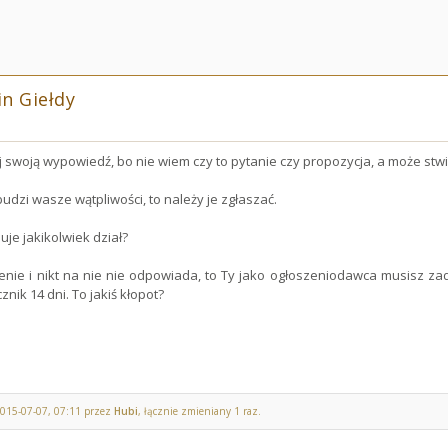
n Giełdy
j swoją wypowiedź, bo nie wiem czy to pytanie czy propozycja, a może stw
budzi wasze wątpliwości, to należy je zgłaszać.
uje jakikolwiek dział?
zenie i nikt na nie nie odpowiada, to Ty jako ogłoszeniodawca musisz za
nik 14 dni. To jakiś kłopot?
2015-07-07, 07:11 przez
Hubi
, łącznie zmieniany 1 raz.