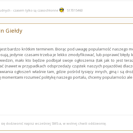
517015460
rudnych - czasem tylko są czasochłonne
n Giełdy
jest bardzo krótkim terminem. Biorąc pod uwagę popularność naszego mod
sują, jedynie czasami trzeba je lekko zmodyfikować, lub poprawić błędy k
dwiedzin, mało kto będzie podbijał swoje ogłoszenia (tak jak to jest te
ć (nawet w przypadkach odsprzedaży cząstek naszych pojazdów) dlacze
iania ogłoszeń właśnie tam, gdzie pośród tysięcy innych, giną i są drożs
ę momentami rozumieć politykę naszego portalu, chcemy popularności ale
z się dodzwonić napisz wcześniej SMS-a, w wolnej chwili oddzwonię.