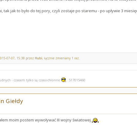
, tak jak to było do tej pory, czyli zostaje po staremu - po upływie 3 mies
2015-07-07, 15:38 przez
Hubi
, łącznie zmieniany 1 raz.
517015460
rudnych - czasem tylko są czasochłonne
n Giełdy
ałem moim postem wywoływać III wojny światowej