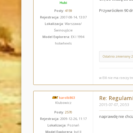
Hubi
Przywróciłem 90 dni
Posty:
4159
Rejestracja:
2007-08-14, 13:07
Lokalizacja:
Warszawa/
Świnoujście
Model Explorera:
EX I 1994
hotwheels
Ostatnio zmieniony 
w EXI nie ma rzeczy t
Re: Regulami
karolb863
Klubowicz
2015-07-07, 20:53
Posty:
2570
naprawdę nie chci
Rejestracja:
2009-12-26, 11:17
Lokalizacja:
Poznań
Model Explorera:
był II