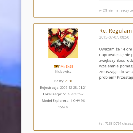
w EXI nie ma rzeczy t
Re: Regulami
2015-07-07, 08:50
Uważam że 14 dni 
naprawdę się nie p
zwiększy ilości o
wzajemnie pomaga
MirEx68
zmuszając do wstaw
Klubowicz
problem? Przestaj
Posty:
2850
Rejestracja:
2009-12-28, 01:21
Lokalizacja:
St. Gierałtów
Model Explorera:
II OHV 96
156KM
tel. 723810754 chces