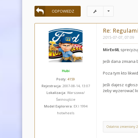
ODPOWIEDZ
Re: Regulami
2015-07-07, 07:09
MirEx68
, sprecyzu
Jeśli dana zmiana 
Hubi
Poza tym kto likwid
Posty:
4159
Jeśli dajesz ogłos
Rejestracja:
2007-08-14, 13:07
żeby wyzerować licz
Lokalizacja:
Warszawa/
Świnoujście
Model Explorera:
EX I 1994
hotwheels
Ostatnio zmieniony 