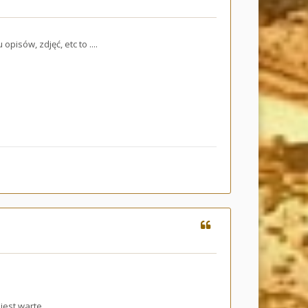
isów, zdjęć, etc to ....
jest warte.