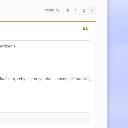
Posty: 42
1
2
3
ierdzenie.
dbać o to, żeby się utrzymało i samemu je "podbić",