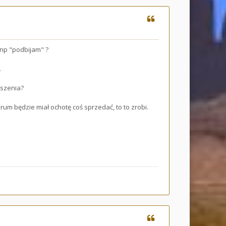
 np "podbijam" ?
.
oszenia?
orum będzie miał ochotę coś sprzedać, to to zrobi.