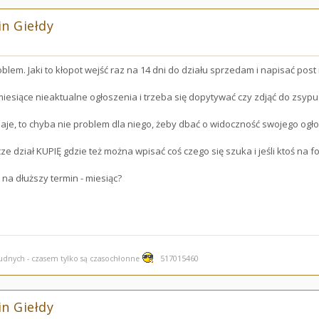
n Giełdy
lem. Jaki to kłopot wejść raz na 14 dni do działu sprzedam i napisać post
iesiące nieaktualne ogłoszenia i trzeba się dopytywać czy zdjąć do zsypu
daje, to chyba nie problem dla niego, żeby dbać o widoczność swojego ogł
ze dział KUPIĘ gdzie też można wpisać coś czego się szuka i jeśli ktoś na f
 na dłuższy termin - miesiąc?
517015460
rudnych - czasem tylko są czasochłonne
n Giełdy