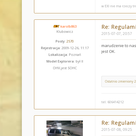
w EXI nie ma rzeczy t
Re: Regulami
karolb863
Klubowicz
2015-07-07, 20:57
Posty:
2570
marudzenie to nas
Rejestracja:
2009-12-26, 11:17
jest OK.
Lokalizacja:
Poznań
Model Explorera:
był II
OHV,jest SOHC
Ostatnio zmieniony 
tel. 606414212
Re: Regulami
2015-07-08, 09:25