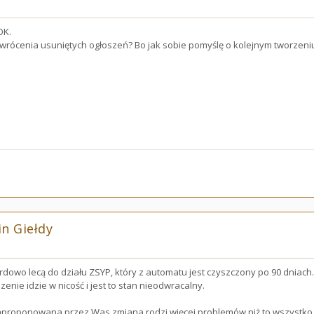
OK.
ywrócenia usuniętych ogłoszeń? Bo jak sobie pomyślę o kolejnym tworzeniu op
n Giełdy
dowo lecą do działu ZSYP, który z automatu jest czyszczony po 90 dniach.
szenie idzie w nicość i jest to stan nieodwracalny.
zaproponowana przez Was zmiana rodzi więcej problemów niż to wszystko 