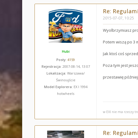
Re: Regulami
2015-07-07, 10:25
Wyolbrzymiasz prob
Potem wiszą po 3 m
Hubi
Jak ktoś coś sprze
Posty:
4159
Poza tym jest jeszc
Rejestracja:
2007-08-14, 13:07
Lokalizacja:
Warszawa/
przestawię później
Świnoujście
Model Explorera:
EX I 1994
hotwheels
w EXI nie ma rzeczy t
Re: Regulami