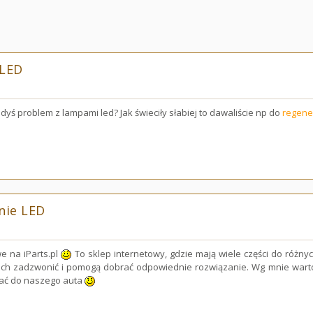
 LED
edyś problem z lampami led? Jak świeciły słabiej to dawaliście np do
regener
nie LED
e na iParts.pl
To sklep internetowy, gdzie mają wiele części do róż
ich zadzwonić i pomogą dobrać odpowiednie rozwiązanie. Wg mnie wart
wać do naszego auta