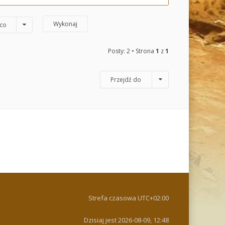
co
Posty: 2 • Strona
1
z
1
Przejdź do
Strefa czasowa
UTC+02:00
Dzisiaj jest 2026-08-09, 12:48