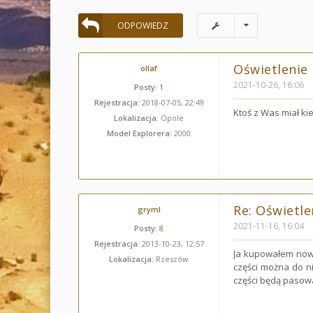
ODPOWIEDZ
Oświetlenie
ollaf
2021-10-26, 16:06
Posty:
1
Rejestracja:
2018-07-05, 22:49
Ktoś z Was miał ki
Lokalizacja:
Opole
Model Explorera:
2000
Re: Oświetle
gryml
2021-11-16, 16:04
Posty:
8
Rejestracja:
2013-10-23, 12:57
Ja kupowałem now
Lokalizacja:
Rzeszów
części można do n
części będą paso